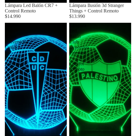
Lámpara Led Balón CR7 +
Lámpara Ilusión 3d Stranger
Control Remoto
Things + Control Remoto
$14.990
$13.990
Lámpara
Lámpara
Led
Led
Balón
Balón
Universidad
Club
Católica
Deportivo
+
Palestino
Control
+
Remoto
Control
Remoto