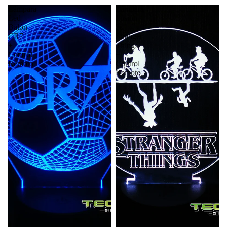
Lámpara
Lámpara
Led
Ilusión
Balón
3d
CR7
Stranger
+
Things
Control
+
Remoto
Control
Remoto