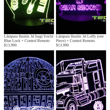
Lámpara Ilusión 3d Isagi Yoichi
Lámpara Ilusión 3d Luffy (one
Blue Lock + Control Remoto
Piece) + Control Remoto
$13.990
$13.990
Lámpara
Lámpara
3d
Ilusión
Star
3d
Wars
Camión
Estrella
Kenworth
De
+
Muerte
Control
Y
Remoto
Halcón
Milenario
+
Control
Remoto