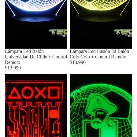
Lámpara Led Balón
Lámpara Led Ilusión 3d Balón
Universidad De Chile + Control
Colo Colo + Control Remoto
Remoto
$13.990
$13.990
Lámpara
Lámpara
Led
Led
3d
Balón
Playstation
Coquimbo
+
Unido
Control
+
Remoto
Control
Remoto