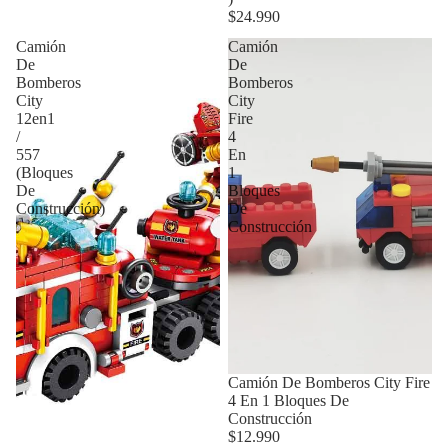
$24.990
Camión
Camión
De
De
Bomberos
Bomberos
City
City
12en1
Fire
/
4
557
En
(Bloques
1
De
Bloques
Construcción)
De
Construcción
Camión De Bomberos City Fire
4 En 1 Bloques De
Construcción
$12.990