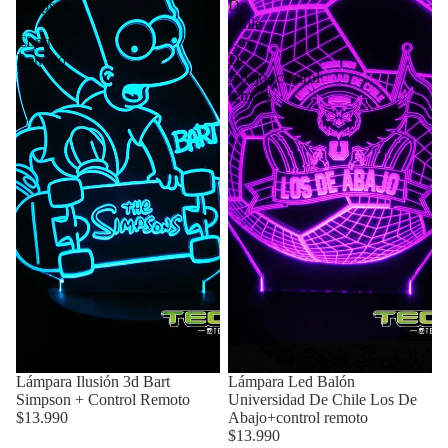
Simpson
De
+
Chile
Control
Los
Remoto
De
Abajo+control
remoto
Lámpara Ilusión 3d Bart
Lámpara Led Balón
Simpson + Control Remoto
Universidad De Chile Los De
$13.990
Abajo+control remoto
$13.990