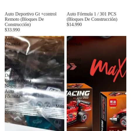
Auto Deportivo Gt +control
Auto Fórmula 1 / 301 PCS
Remoto (Bloques De
(Bloques De Construcción)
Construcción)
$14.990
$33.990
Auto
Auto
Fórmula
Fórmula
1
1
+
+
Control
Control
Remoto
Remoto
(bloques
(bloques
De
De
Construcción)
Construcción)
Negro
Rojo
Auto
Auto
Fórmula
Fórmula
1
1
Más
/
Rojo
Negro