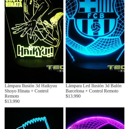
Lámpara Ilusión 3d Haikyuu
Lámpara Led Ilusión 3d Balón
Shoyo Hinata + Control
Barcelona + Control Remoto
Remoto
$13.990
$13.990
Lámpara
Lámpara
Ilusión
Led
3d
Balón
Bart
Universidad