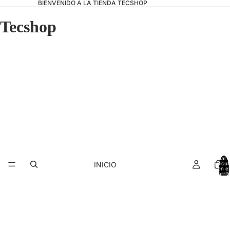
BIENVENIDO A LA TIENDA TECSHOP
Tecshop
Total 
INICIO
artícul
en el
carrit
0