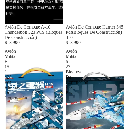
Avión De Combate A-10
Avión De Combate Harrier 345
Thunderbolt 323 PCS (Bloques
Pcs(Bloques De Construcción)
De Construcción)
310
$18.990
$18.990
Avión
Avión
Militar
Militar
F-
Su-
15
27
/
Bloques
428
De
Pcs
Contrucción
Bloques
473
De
Pcs
Contrucción