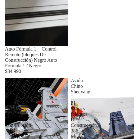
Auto Fórmula 1 + Control
Remoto (bloques De
Construcción) Negro Auto
Fórmula 1 / Negro
$34.990
Avión
Avión
Caza
Chino
J-
Shenyang
15
J-
345
31
Pcs
386pcs
(Bloques
(bloques
De
De
Construcción)
Construcción)
386
Militar