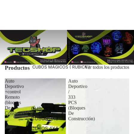
CUBOS MÁGICOS ( RUBICK )
Productos
Ver todos los productos
Auto
Auto
Deportivo
Deportivo
+control
/
Remoto
333
(bloques
PCS
De
(Bloques
CUBOS 2X2
Construcción)402pcs
De
CUBOS 3X3
Construcción)
CUBOS 4X4