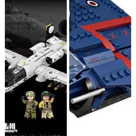
323
De
PCS
Construcción)
(Bloques
310
De
Construcción)