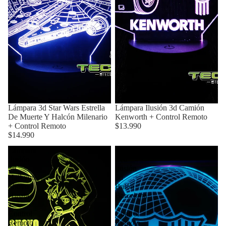
Lámpara 3d Star Wars Estrella
Lámpara Ilusión 3d Camión
De Muerte Y Halcón Milenario
Kenworth + Control Remoto
+ Control Remoto
$13.990
$14.990
Lámpara
Lámpara
Ilusión
Led
3d
Ilusión
Haikyuu
3d
Shoyo
Balón
Hinata
Barcelona
+
+
Control
Control
Remoto
Remoto