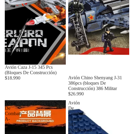
Avión Caza J-15 345 Pcs
(Bloques De Construcción)
Agotado
Avión Chino Shenyang J-31
$18.990
386pcs (bloques De
Construcción) 386 Militar
$26.990
Avión
Avión
De
De
Combate
Combate
A-
Harrier
10
345
Thunderbolt
Pcs(Bloques