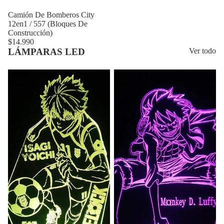
Camión De Bomberos City
12en1 / 557 (Bloques De
Construcción)
$14.990
LÁMPARAS LED
Ver todo
Lámpara
Lámpara
Ilusión
Ilusión
3d
3d
Isagi
Luffy
Yoichi
(one
Blue
Piece)
Lock
+
+
Control
Control
Remoto
Remoto