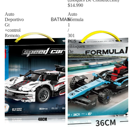
$14.990
Auto
Auto
BATMAN
Deportivo
Fórmula
Gt
1
+control
/
Remoto
301
(Bloques
PCS
De
(Bloques
Construcción)
De
Construcción)
Perfil