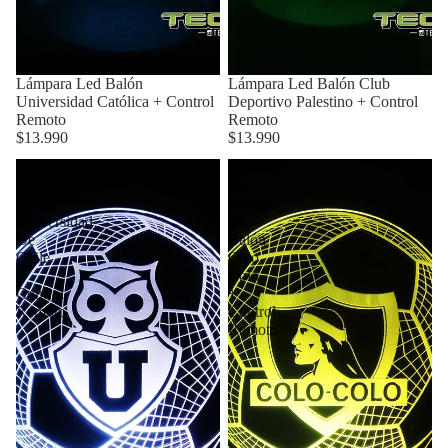
Lámpara Led Balón
Lámpara Led Balón Club
Universidad Católica + Control
Deportivo Palestino + Control
Remoto
Remoto
$13.990
$13.990
Lámpara
Lámpara
Led
Led
Balón
Ilusión
Universidad
3d
De
Balón
Chile
Colo
+
Colo
Control
+
Remoto
Control
Remoto